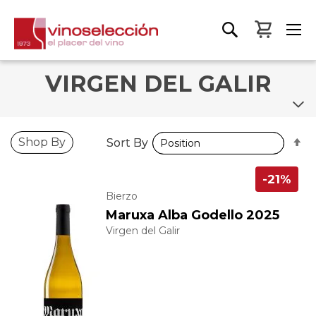
My Bas
VIRGEN DEL GALIR
S
S
Shop By
Sort By
Sort By
D
D
D
D
-21%
Bierzo
Maruxa Alba Godello 2025
Virgen del Galir