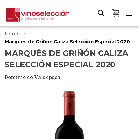
My Bas
Home
Marqués de Griñón Caliza Selección Especial 2020
MARQUÉS DE GRIÑÓN CALIZA
SELECCIÓN ESPECIAL 2020
Dominio de Valdepusa
Skip
to
the
end
of
the
images