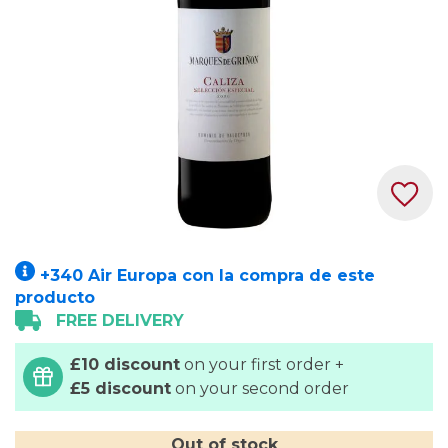
gallery
Skip
+340 Air Europa con la compra de este
to
producto
the
FREE DELIVERY
beginning
of
£10 discount
on your first order +
the
£5 discount
on your second order
images
gallery
Out of stock