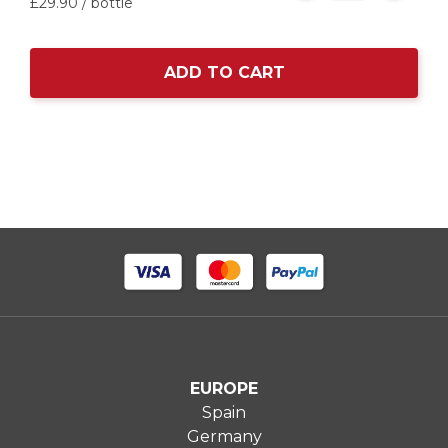
£29.
90
/ bottle
ADD TO CART
EUROPE
Spain
Germany