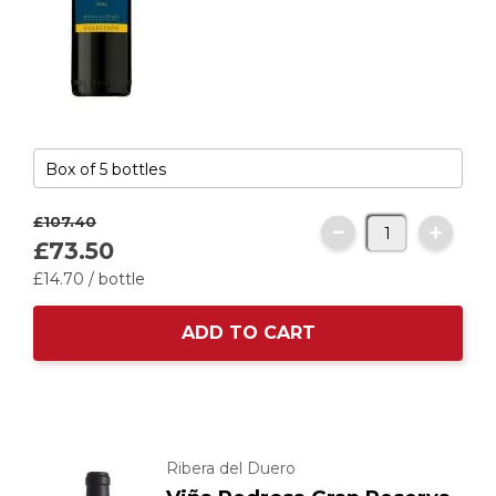
£107.
40
£73.
50
£14.
70
/ bottle
ADD TO CART
Ribera del Duero