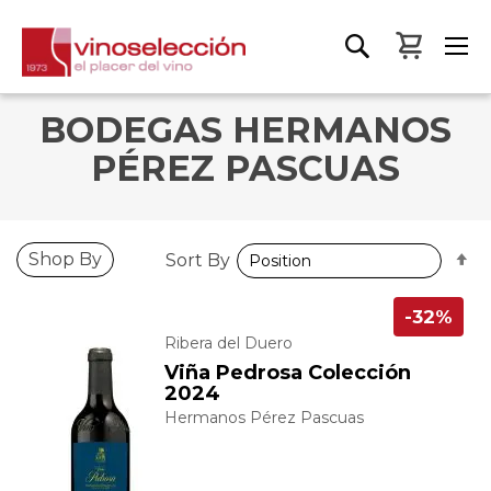
My Bas
BODEGAS HERMANOS
PÉREZ PASCUAS
S
Shop By
Sort By
D
D
-32%
Ribera del Duero
Viña Pedrosa Colección
2024
Hermanos Pérez Pascuas