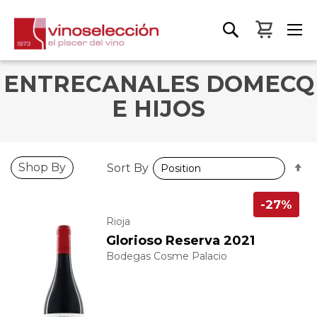
My Bas
ENTRECANALES DOMECQ
E HIJOS
S
Shop By
Sort By
D
D
-27%
Rioja
Glorioso Reserva 2021
Bodegas Cosme Palacio