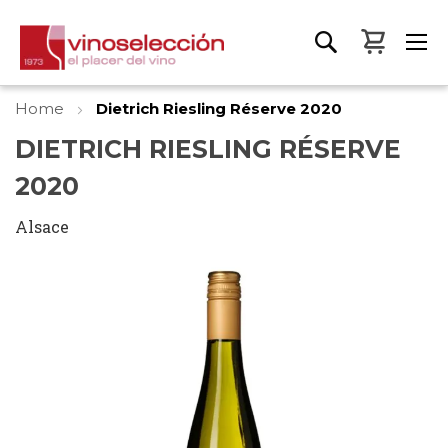
My Bas
Home
Dietrich Riesling Réserve 2020
DIETRICH RIESLING RÉSERVE
2020
Alsace
Skip
to
the
end
of
the
images
gallery