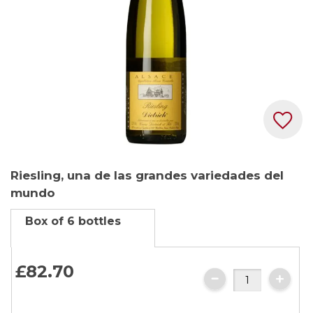
Skip
Riesling, una de las grandes variedades del
to
mundo
the
beginning
Box of 6 bottles
of
the
images
£82.
70
gallery